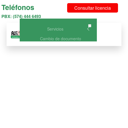
Teléfonos
Consultar licencia
PBX: (574) 444 6493
Servicios
Menu
Cambio de documento
Curso de Conducción Categoría
A1 – NO DISPONIBLE
Curso de Conducción A2: Curso
de conducción para Moto
Curso Licencia de Conducción
B1: Vehículo o carro particular
Curso Licencia de Conducción
C1: Vehículo de Servicio Público
Curso de Conducción A2 +
B1(Carro y Moto)
Curso de Conducción A2 +
C1(Carro publico y Moto)