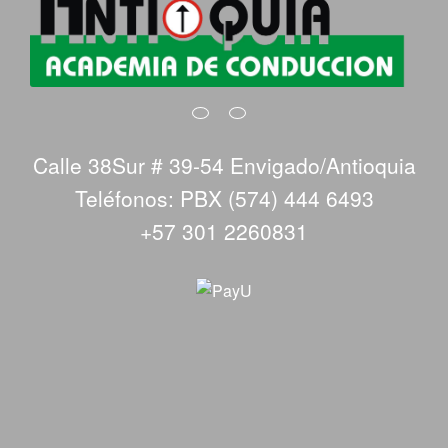
Calle 38Sur # 39-54 Envigado/Antioquia
Teléfonos: PBX (574) 444 6493
+57 301 2260831