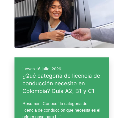
jueves 16 julio, 2026
¿Qué categoría de licencia de
conducción necesito en
Colombia? Guía A2, B1 y C1
Resumen: Conocer la categoría de
licencia de conducción que necesita es el
primer paso para […]