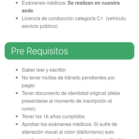
Clases de Refuerzo de
Exámenes médicos:
Se realizan en nuestra
Conducción en Medellín
sede
.
Duplicado licencia de conducción
Licencia de conducción categoría C1 (vehículo
Recategorización B1 a C1
servicio público)
(Vehículo Servicio Publico)
Recategorización C1 a C2
(Vehículo Pesado Servicio
Pre Requisitos
Publico)
Renovación de licencias de
conducción en Medellín
Saber leer y escribir
Evaluación teórico práctica de
No tener multas de tránsito pendientes por
conductores
pagar.
Licencia internacional
Tener documento de identidad original (debe
Vehículos
presentarse al momento de inscripción al
curso).
Instalaciones
Tener los 16 años cumplidos
¿Quiénes somos?
Aprobar los exámenes médicos: Si sufre de
Noticias
alteración visual al color (daltonismo) solo