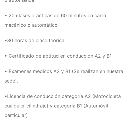
o automática
Clases de Refuerzo de
Conducción en Medellín
Duplicado licencia de conducción
• 20 clases prácticas de 60 minutos en carro
Recategorización B1 a C1
mecánico o automático
(Vehículo Servicio Publico)
Recategorización C1 a C2
•30 horas de clase teórica
(Vehículo Pesado Servicio
Publico)
• Certificado de aptitud en conducción A2 y B1
Renovación de licencias de
conducción en Medellín
• Exámenes médicos A2 y B1 (Se realizan en nuestra
Evaluación teórico práctica de
conductores
sede).
Licencia internacional
Vehículos
•Licencia de conducción categoría A2 (Motocicleta
Instalaciones
cualquier cilindraje) y categoría B1 (Automóvil
¿Quiénes somos?
particular)
Noticias