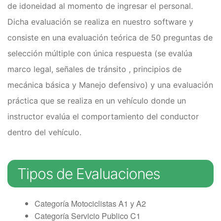
Clases de Refuerzo de
de idoneidad al momento de ingresar el personal.
Conducción en Medellín
Dicha evaluación se realiza en nuestro software y
Duplicado licencia de conducción
Recategorización B1 a C1
consiste en una evaluación teórica de 50 preguntas de
(Vehículo Servicio Publico)
selección múltiple con única respuesta (se evalúa
Recategorización C1 a C2
marco legal, señales de tránsito , principios de
(Vehículo Pesado Servicio
Publico)
mecánica básica y Manejo defensivo) y una evaluación
Renovación de licencias de
práctica que se realiza en un vehículo donde un
conducción en Medellín
instructor evalúa el comportamiento del conductor
Evaluación teórico práctica de
conductores
dentro del vehículo.
Licencia internacional
Vehículos
Tipos de Evaluaciones
Instalaciones
¿Quiénes somos?
Categoría Motociclistas A1 y A2
Noticias
Categoría Servicio Publico C1