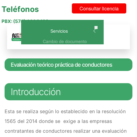
Teléfonos
Consultar licencia
PBX: (574) 444 6493
Ir
Ir
Servicios
Menu
a
al
Cambio de documento
la
contenido
Curso de Conducción Categoría
navegación
A1 – NO DISPONIBLE
Curso de Conducción A2: Curso
Evaluación teórico práctica de conductores
de conducción para Moto
Curso Licencia de Conducción
B1: Vehículo o carro particular
Introducción
Curso Licencia de Conducción
C1: Vehículo de Servicio Público
Curso de Conducción A2 +
Esta se realiza según lo establecido en la resolución
B1(Carro y Moto)
1565 del 2014 donde se exige a las empresas
Curso de Conducción A2 +
C1(Carro publico y Moto)
contratantes de conductores realizar una evaluación