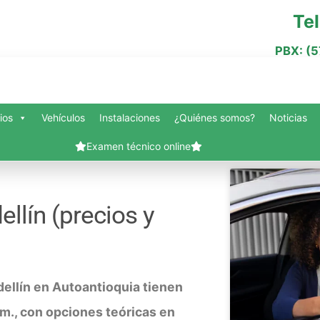
Te
PBX: (
ios
Vehículos
Instalaciones
¿Quiénes somos?
Noticias
Examen técnico online
nes somos?
Blog
Carrito
Contacto
Finalizar compra
Mi cuenta
Servi
llín (precios y
Vehículos
Slide Anything Popup Preview
ellín en Autoantioquia tienen
 pm., con opciones teóricas en