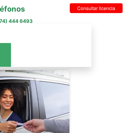
léfonos
Consultar licencia
574) 444 6493
cios