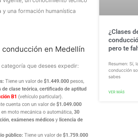
 vigente, un conocimiento técnico
a y una formación humanística
¿Clases d
conducció
pero te fa
e conducción en Medellín
Resumen: Sí, l
 categoría que desees expedir:
conducción so
sabes
s:
Tiene un valor de
$1.449.000
pesos,
 de clase teórica
,
certificado de aptitud
VER MÁS
cción B1
(vehículo particular).
e cuenta con un valor de
$1.049.000
en moto mecánica o automática,
30
ción
,
exámenes médicos
y
licencia de
io público:
Tiene un valor de
$1.759.000