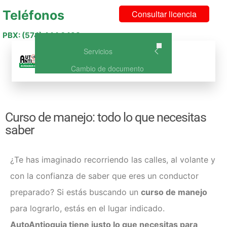
Teléfonos
Consultar licencia
PBX: (574) 444 6493
Servicios
Menu
Cambio de documento
Curso de Conducción Categoría
A1 – NO DISPONIBLE
Curso de Conducción A2: Curso
Curso de manejo: todo lo que necesitas
de conducción para Moto
saber
Curso Licencia de Conducción
B1: Vehículo o carro particular
Curso Licencia de Conducción
¿Te has imaginado recorriendo las calles, al volante y
C1: Vehículo de Servicio Público
con la confianza de saber que eres un conductor
Curso de Conducción A2 +
B1(Carro y Moto)
preparado? Si estás buscando un
curso de manejo
Curso de Conducción A2 +
para lograrlo, estás en el lugar indicado.
C1(Carro publico y Moto)
AutoAntioquia tiene justo lo que necesitas para