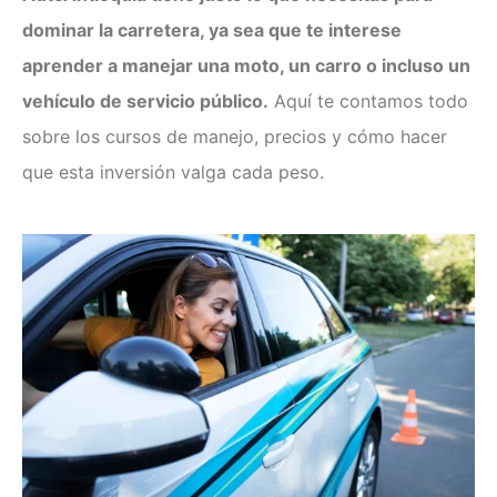
Clases de Refuerzo de
Conducción en Medellín
dominar la carretera, ya sea que te interese
Duplicado licencia de conducción
aprender a manejar una moto, un carro o incluso un
Recategorización B1 a C1
vehículo de servicio público.
Aquí te contamos todo
(Vehículo Servicio Publico)
Recategorización C1 a C2
sobre los cursos de manejo, precios y cómo hacer
(Vehículo Pesado Servicio
que esta inversión valga cada peso.
Publico)
Renovación de licencias de
conducción en Medellín
Evaluación teórico práctica de
conductores
Licencia internacional
Vehículos
Instalaciones
¿Quiénes somos?
Noticias