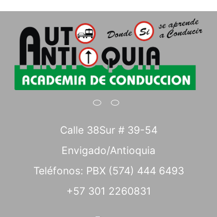
Calle 38Sur # 39-54
Envigado/Antioquia
Teléfonos: PBX (574) 444 6493
+57 301 2260831