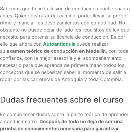
Recategorización B1 a C1
Sabemos que tiene la ilusión de conducir su coche cuanto
(Vehículo Servicio Publico)
antes. Quiere disfrutar del camino, poder llevar su propio
Recategorización C1 a C2
ritmo y manejar los desplzamientos con comodidad. No
(Vehículo Pesado Servicio
obstante no puede dejar de lado los requisitos de ley que
Publico)
necesita para obtener su licencia de conducción. Es por
Renovación de licencias de
ello que ahora con
Autoantioquia
puede realizar
conducción en Medellín
su
examen teórico de conducción en Medellín
, con toda
Evaluación teórico práctica de
conductores
confianza, con la mejor asesoría y el acompañamiento
Licencia internacional
necesario para que aprenda de primera mano todos los
conceptos que se necesitan saber al momento de salir a
Vehículos
rodar por las carreteras de Antioquia y toda Colombia.
Instalaciones
¿Quiénes somos?
Dudas frecuentes sobre el curso
Noticias
Examen técnico online
Es común tener dudas sobre la parte teórica de aprender
a conducir carro.
Después de todo no deja de ser una
prueba de conocimientos necesaria para garantizar