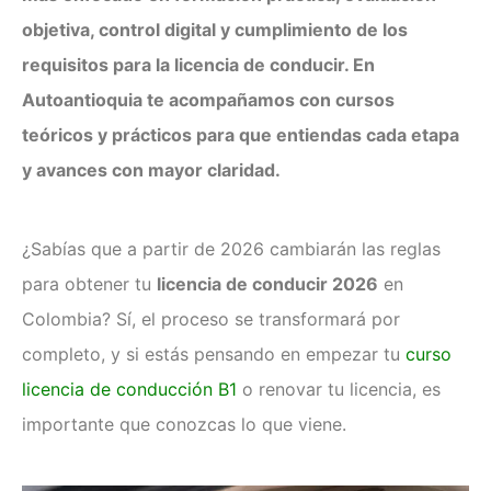
Clases de Refuerzo de
Conducción en Medellín
objetiva, control digital y cumplimiento de los
Duplicado licencia de conducción
requisitos para la licencia de conducir. En
Recategorización B1 a C1
Autoantioquia te acompañamos con cursos
(Vehículo Servicio Publico)
Recategorización C1 a C2
teóricos y prácticos para que entiendas cada etapa
(Vehículo Pesado Servicio
y avances con mayor claridad.
Publico)
Renovación de licencias de
conducción en Medellín
¿Sabías que a partir de 2026 cambiarán las reglas
Evaluación teórico práctica de
para obtener tu
licencia de conducir 2026
en
conductores
Licencia internacional
Colombia? Sí, el proceso se transformará por
Vehículos
completo, y si estás pensando en empezar tu
curso
Instalaciones
licencia de conducción B1
o renovar tu licencia, es
¿Quiénes somos?
importante que conozcas lo que viene.
Noticias