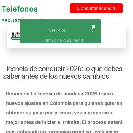
Teléfonos
Consultar licencia
PBX: (574) 444 6493
Servicios
Menu
Cambio de documento
Curso de Conducción Categoría
A1 – NO DISPONIBLE
Curso de Conducción A2: Curso
Licencia de conducir 2026: lo que debes
de conducción para Moto
saber antes de los nuevos cambios
Curso Licencia de Conducción
B1: Vehículo o carro particular
Curso Licencia de Conducción
Resumen: La licencia de conducir 2026 traerá
C1: Vehículo de Servicio Público
nuevos ajustes en Colombia para quienes quieren
Curso de Conducción A2 +
B1(Carro y Moto)
obtener su pase por primera vez o prepararse
Curso de Conducción A2 +
mejor antes de iniciar el trámite. El proceso estará
C1(Carro publico y Moto)
más enfocado en formación práctica, evaluación