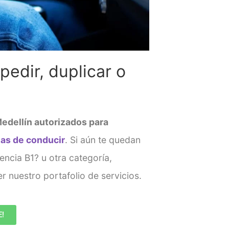
edir, duplicar o
edellín
autorizados para
ias de conducir
. Si aún te quedan
cencia B1?
u otra categoría,
r nuestro portafolio de servicios.
E!