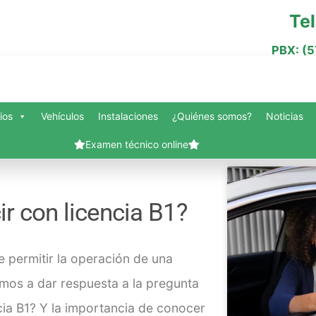
Te
PBX: (
ios
Vehículos
Instalaciones
¿Quiénes somos?
Noticias
Examen técnico online
nes somos?
Blog
Carrito
Contacto
Finalizar compra
Mi cuenta
Servi
r con licencia B1?
Vehículos
Slide Anything Popup Preview
e permitir la operación de una
mos a dar respuesta a la pregunta
ia B1?
Y la importancia de conocer