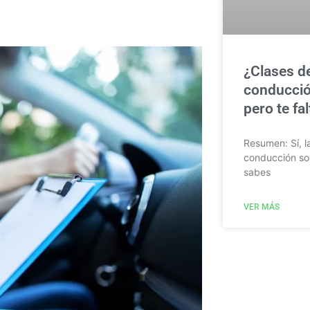
¿Clases d
conducció
pero te fa
Resumen: Sí, l
conducción so
sabes
VER MÁS