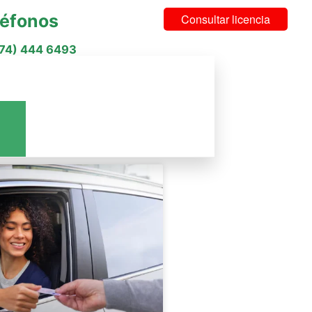
léfonos
Consultar licencia
574) 444 6493
cios