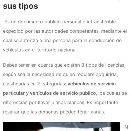
Clases de Refuerzo de
sus tipos
Conducción en Medellín
Duplicado licencia de conducción
Es un documento público personal e intransferible
Recategorización B1 a C1
(Vehículo Servicio Publico)
expedido por las autoridades competentes, mediante el
Recategorización C1 a C2
cual se autoriza a una persona para la conducción de
(Vehículo Pesado Servicio
Publico)
vehículos en el territorio nacional.
Renovación de licencias de
conducción en Medellín
Debes tener en cuenta que existen 8 tipos de licencias,
Evaluación teórico práctica de
según sea la necesidad de quien requiere adquirirla,
conductores
clasificadas en 2 categorías:
vehículos de servicio
Licencia internacional
particular y vehículos de servicio público
, los cuales se
Vehículos
diferencian por llevar placas blancas. Es importante
Instalaciones
resaltar que las personas pueden tener varias.
¿Quiénes somos?
Noticias
N