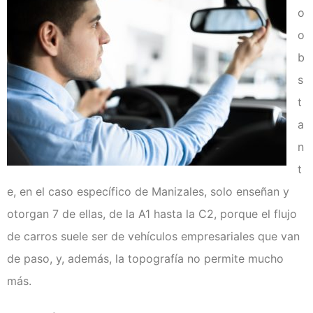
Examen técnico online
o
o
b
s
t
a
n
t
e, en el caso específico de Manizales, solo enseñan y
otorgan 7 de ellas, de la A1 hasta la C2, porque el flujo
de carros suele ser de vehículos empresariales que van
de paso, y, además, la topografía no permite mucho
más.