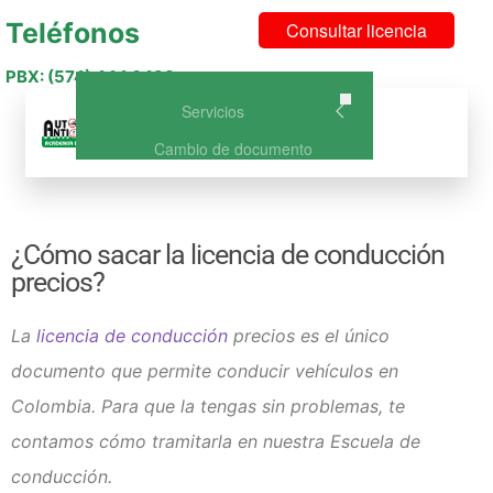
Teléfonos
Consultar licencia
PBX: (574) 444 6493
Servicios
Menu
Cambio de documento
Curso de Conducción Categoría
A1 – NO DISPONIBLE
Curso de Conducción A2: Curso
¿Cómo sacar la licencia de conducción
de conducción para Moto
precios?
Curso Licencia de Conducción
B1: Vehículo o carro particular
Curso Licencia de Conducción
La
licencia de conducción
precios es el único
C1: Vehículo de Servicio Público
documento que permite conducir vehículos en
Curso de Conducción A2 +
Colombia. Para que la tengas sin problemas, te
B1(Carro y Moto)
Curso de Conducción A2 +
contamos cómo tramitarla en nuestra Escuela de
C1(Carro publico y Moto)
conducción.