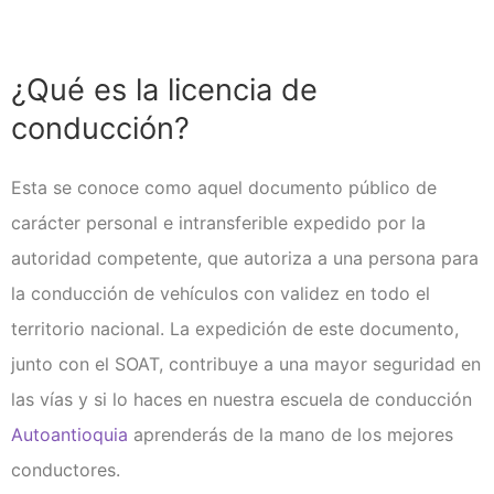
Clases de Refuerzo de
Conducción en Medellín
Duplicado licencia de conducción
¿Qué es la licencia de
Recategorización B1 a C1
(Vehículo Servicio Publico)
conducción?
Recategorización C1 a C2
(Vehículo Pesado Servicio
Publico)
Esta se conoce como aquel documento público de
Renovación de licencias de
carácter personal e intransferible expedido por la
conducción en Medellín
autoridad competente, que autoriza a una persona para
Evaluación teórico práctica de
conductores
la conducción de vehículos con validez en todo el
Licencia internacional
territorio nacional. La expedición de este documento,
Vehículos
junto con el SOAT, contribuye a una mayor seguridad en
Instalaciones
las vías y si lo haces en nuestra escuela de conducción
¿Quiénes somos?
Autoantioquia
aprenderás de la mano de los mejores
Noticias
conductores.