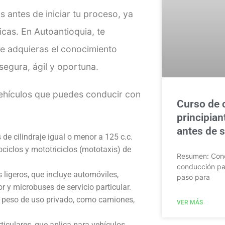
s antes de iniciar tu proceso, ya
icas. En Autoantioquia, te
e adquieras el conocimiento
egura, ágil y oportuna.
 vehículos que puedes conducir con
Curso de 
principian
antes de sa
de cilindraje igual o menor a 125 c.c.
ciclos y mototriciclos (mototaxis) de
Resumen: Cono
conducción par
 ligeros, que incluye
automóviles,
paso para
 y microbuses de servicio particular.
 peso de uso privado, como
camiones,
VER MÁS
ticulares, que
aplica para vehículos