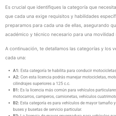
Es crucial que identifiques la categoría que necesita
que cada una exige requisitos y habilidades específ
preparamos para cada una de ellas, asegurando qu
académico y técnico necesario para una movilidad s
A continuación, te detallamos las categorías y los
cada una:
A1:
Esta categoría te habilita para
conducir motocicletas 
A2:
Con esta licencia podrás manejar
motocicletas, moto
cilindrajes superiores a 125 c.c.
B1:
Es la licencia más común para vehículos particulares
motocarros, camperos, camionetas, vehículos cuatrimotor
B2:
Esta categoría es para vehículos de mayor tamaño y
buses y busetas de servicio particular.
B3:
La licencia de mayor envergadura para vehículos par