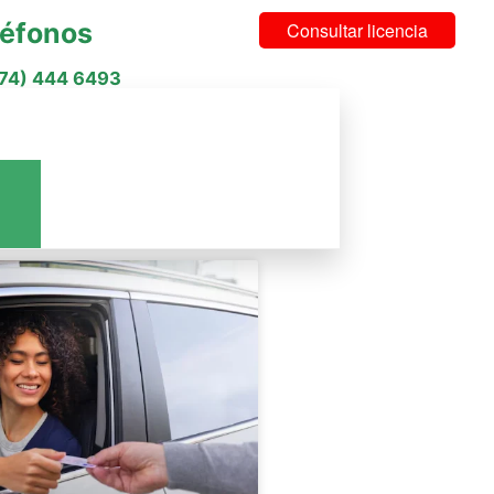
léfonos
Consultar licencia
574) 444 6493
cios