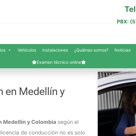
Te
PBX: (
ios
Vehículos
Instalaciones
¿Quiénes somos?
Noticias
Examen técnico online
nes somos?
Blog
Carrito
Contacto
Finalizar compra
Mi cuenta
Servi
 en Medellín y
Vehículos
Slide Anything Popup Preview
n Medellín y Colombia
según el
 licencia de conducción no es solo