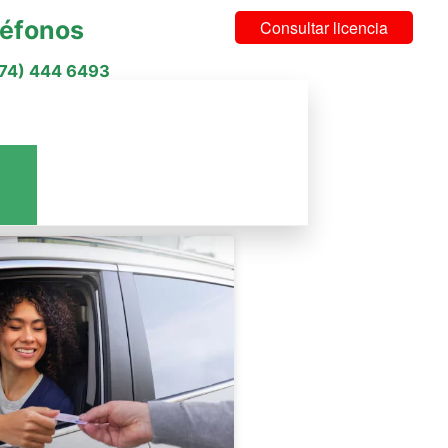
léfonos
Consultar licencia
574) 444 6493
cios