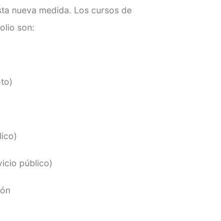
esta nueva medida. Los cursos de
lio son:
to)
lico)
icio público)
ión