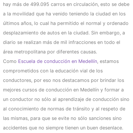
Clases de Refuerzo de
hay más de 499.095 carros en circulación, esto se debe
Conducción en Medellín
a la movilidad que ha venido teniendo la ciudad en los
Duplicado licencia de conducción
Recategorización B1 a C1
últimos años, lo cual ha permitido el normal y ordenado
(Vehículo Servicio Publico)
desplazamiento de autos en la ciudad. Sin embargo, a
Recategorización C1 a C2
diario se realizan más de mil infracciones en todo el
(Vehículo Pesado Servicio
Publico)
área metropolitana por diferentes causas.
Renovación de licencias de
Como
Escuela de conducción en Medellín
, estamos
conducción en Medellín
comprometidos con la educación vial de los
Evaluación teórico práctica de
conductores
conductores, por eso nos destacamos por brindar los
Licencia internacional
mejores cursos de conducción en Medellín y formar a
Vehículos
un conductor no sólo al aprendizaje de conducción sino
Instalaciones
al conocimiento de normas de tránsito y al respeto de
¿Quiénes somos?
las mismas, para que se evite no sólo sanciones sino
Noticias
accidentes que no siempre tienen un buen desenlace.