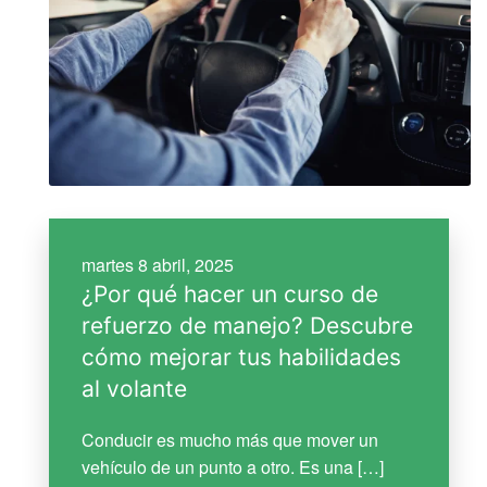
martes 8 abril, 2025
¿Por qué hacer un curso de
refuerzo de manejo? Descubre
cómo mejorar tus habilidades
al volante
Conducir es mucho más que mover un
vehículo de un punto a otro. Es una […]