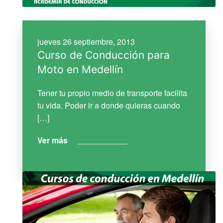
jueves 26 septiembre, 2013
Curso de Conducción para
Moto en Medellín
Tener tu propio medio de transporte facilita
tu vida. Poder ir a donde quieras cuando
[…]
Ver más