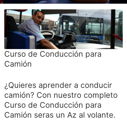
Clases de Refuerzo de
Conducción en Medellín
Duplicado licencia de conducción
Recategorización B1 a C1
(Vehículo Servicio Publico)
Recategorización C1 a C2
(Vehículo Pesado Servicio
Publico)
Curso de Conducción para
Renovación de licencias de
conducción en Medellín
Camión
Evaluación teórico práctica de
conductores
Licencia internacional
¿Quieres aprender a conducir
Vehículos
camión? Con nuestro completo
Instalaciones
Curso de Conducción para
¿Quiénes somos?
Camión seras un Az al volante.
Noticias