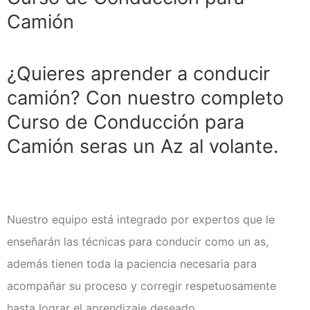
Clases de Refuerzo de
Conducción en Medellín
Camión
Duplicado licencia de conducción
Recategorización B1 a C1
(Vehículo Servicio Publico)
¿Quieres aprender a conducir
Recategorización C1 a C2
camión? Con nuestro completo
(Vehículo Pesado Servicio
Publico)
Curso de Conducción para
Renovación de licencias de
Camión seras un Az al volante.
conducción en Medellín
Evaluación teórico práctica de
conductores
Licencia internacional
Nuestro equipo está integrado por expertos que le
Vehículos
enseñarán las técnicas para conducir como un as,
Instalaciones
además tienen toda la paciencia necesaria para
¿Quiénes somos?
acompañar su proceso y corregir respetuosamente
Noticias
hasta lograr el aprendizaje deseado.