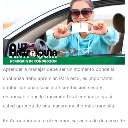
Clases de Refuerzo de
Conducción en Medellín
Duplicado licencia de conducción
Recategorización B1 a C1
(Vehículo Servicio Publico)
Recategorización C1 a C2
(Vehículo Pesado Servicio
Publico)
Renovación de licencias de
conducción en Medellín
Evaluación teórico práctica de
Aprender a manejar debe ser un momento donde la
conductores
confianza debe apremiar. Para esto, es importante
Licencia internacional
contar con una escuela de conducción seria y
Vehículos
responsable que le transmita total confianza, y así
Instalaciones
usted aprenda de una manera mucho más tranquila.
¿Quiénes somos?
Noticias
En Autoantioquia te ofrecemos servicios de de curso de