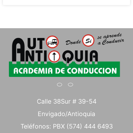
Calle 38Sur # 39-54
Envigado/Antioquia
Teléfonos: PBX (574) 444 6493