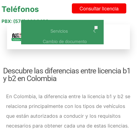
Teléfonos
Consultar licencia
PBX: (574) 444 6493
Servicios
Menu
Cambio de documento
Curso de Conducción Categoría
A1 – NO DISPONIBLE
Curso de Conducción A2: Curso
Descubre las diferencias entre licencia b1
de conducción para Moto
y b2 en Colombia
Curso Licencia de Conducción
B1: Vehículo o carro particular
Curso Licencia de Conducción
En Colombia, la
diferencia entre la licencia b1 y b2
se
C1: Vehículo de Servicio Público
relaciona principalmente con los tipos de vehículos
Curso de Conducción A2 +
B1(Carro y Moto)
que están autorizados a conducir y los requisitos
Curso de Conducción A2 +
necesarios para obtener cada una de estas licencias.
C1(Carro publico y Moto)