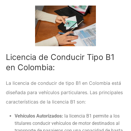
Clases de Refuerzo de
Conducción en Medellín
Duplicado licencia de conducción
Recategorización B1 a C1
(Vehículo Servicio Publico)
Recategorización C1 a C2
(Vehículo Pesado Servicio
Publico)
Licencia de Conducir Tipo B1
Renovación de licencias de
conducción en Medellín
en Colombia:
Evaluación teórico práctica de
conductores
La licencia de conducir de tipo B1 en Colombia está
Licencia internacional
diseñada para vehículos particulares. Las principales
Vehículos
características de la licencia B1 son:
Instalaciones
¿Quiénes somos?
Vehículos Autorizados:
la licencia B1 permite a los
Noticias
titulares conducir vehículos de motor destinados al
transporte de pasajeros con una capacidad de hasta