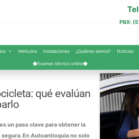
Te
PBX: (
ios
Vehículos
Instalaciones
¿Quiénes somos?
Noticias
Examen técnico online
nes somos?
Blog
Carrito
Contacto
Finalizar compra
Mi cuenta
Servi
icleta: qué evalúan
Vehículos
Slide Anything Popup Preview
arlo
s un paso clave para obtener la
 segura. En Autoantioquia no solo