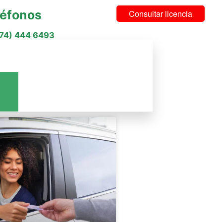
léfonos
Consultar licencia
574) 444 6493
cios