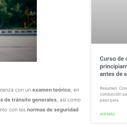
Curso de 
principian
antes de sa
Resumen: Cono
omienza con un
examen teórico
, en
conducción par
as de tránsito generales
, así como
paso para
unto con las
normas de seguridad
VER MÁS