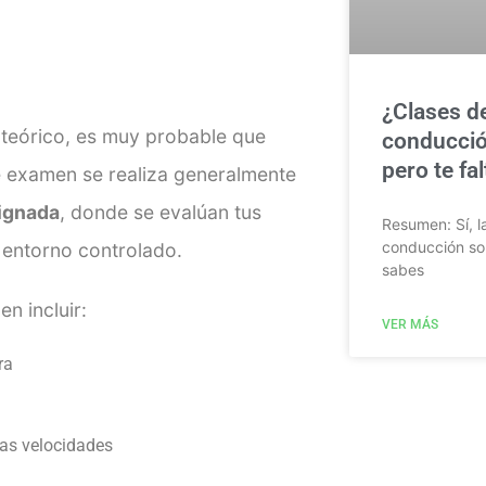
¿Clases d
teórico, es muy probable que
conducció
pero te fa
e examen se realiza generalmente
signada
, donde se evalúan tus
Resumen: Sí, l
conducción so
 entorno controlado.
sabes
n incluir:
VER MÁS
ra
ajas velocidades