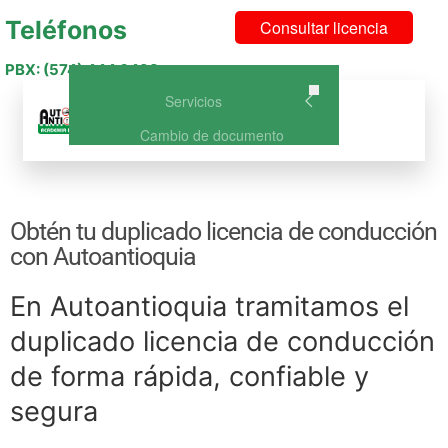
Teléfonos
Consultar licencia
PBX: (574) 444 6493
Servicios
Menu
Cambio de documento
Curso de Conducción Categoría
A1 – NO DISPONIBLE
Curso de Conducción A2: Curso
Obtén tu duplicado licencia de conducción
de conducción para Moto
con Autoantioquia
Curso Licencia de Conducción
B1: Vehículo o carro particular
En Autoantioquia tramitamos el
Curso Licencia de Conducción
C1: Vehículo de Servicio Público
duplicado licencia de conducción
Curso de Conducción A2 +
de forma rápida, confiable y
B1(Carro y Moto)
Curso de Conducción A2 +
segura
C1(Carro publico y Moto)