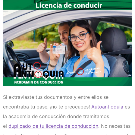
Clases de Refuerzo de
Conducción en Medellín
Duplicado licencia de conducción
Recategorización B1 a C1
(Vehículo Servicio Publico)
Recategorización C1 a C2
(Vehículo Pesado Servicio
Publico)
Renovación de licencias de
conducción en Medellín
Evaluación teórico práctica de
conductores
Licencia internacional
Si extraviaste tus documentos y entre ellos se
Vehículos
encontraba tu pase, ¡no te preocupes!
Autoantioquia
es
Instalaciones
la academia de conducción donde tramitamos
¿Quiénes somos?
el
duplicado de tu licencia de conducción
. No necesitas
Noticias