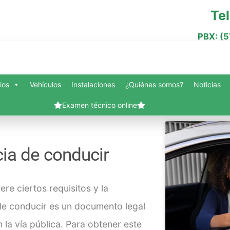
Te
PBX: (
ios
Vehículos
Instalaciones
¿Quiénes somos?
Noticias
Examen técnico online
nes somos?
Blog
Carrito
Contacto
Finalizar compra
Mi cuenta
Servi
ia de conducir
Vehículos
Slide Anything Popup Preview
ere ciertos requisitos y la
de conducir es un documento legal
la vía pública. Para obtener este