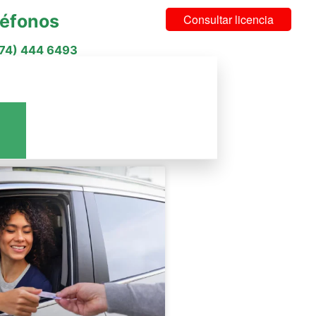
léfonos
Consultar licencia
574) 444 6493
cios