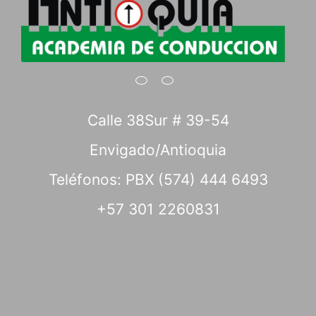
Calle 38Sur # 39-54
Envigado/Antioquia
Teléfonos: PBX (574) 444 6493
+57 301 2260831