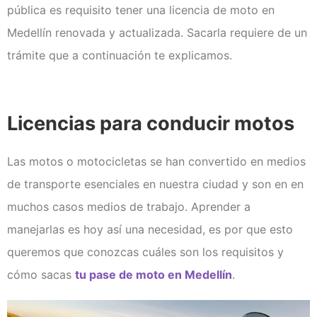
Clases de Refuerzo de
pública es requisito tener una licencia de moto en
Conducción en Medellín
Medellín renovada y actualizada. Sacarla requiere de un
Duplicado licencia de conducción
Recategorización B1 a C1
trámite que a continuación te explicamos.
(Vehículo Servicio Publico)
Recategorización C1 a C2
(Vehículo Pesado Servicio
Publico)
Licencias para conducir motos
Renovación de licencias de
conducción en Medellín
Las motos o motocicletas se han convertido en medios
Evaluación teórico práctica de
de transporte esenciales en nuestra ciudad y son en en
conductores
Licencia internacional
muchos casos medios de trabajo. Aprender a
Vehículos
manejarlas es hoy así una necesidad, es por que esto
Instalaciones
queremos que conozcas cuáles son los requisitos y
¿Quiénes somos?
cómo sacas
tu pase de moto en Medellín
.
Noticias