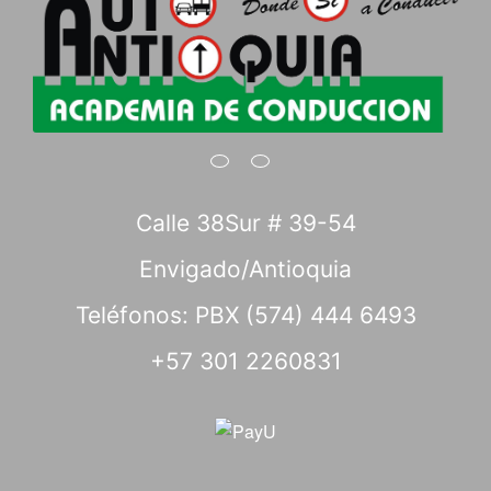
Calle 38Sur # 39-54
Envigado/Antioquia
Teléfonos: PBX (574) 444 6493
+57 301 2260831