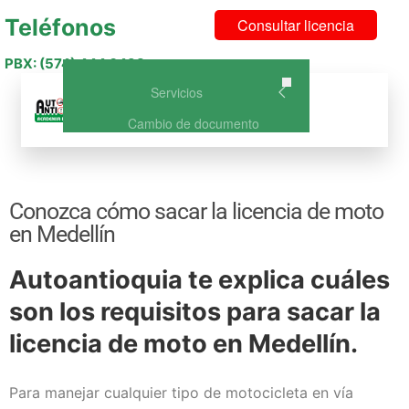
Teléfonos
Consultar licencia
PBX: (574) 444 6493
Servicios
Menu
Cambio de documento
Curso de Conducción Categoría
A1 – NO DISPONIBLE
Curso de Conducción A2: Curso
Conozca cómo sacar la licencia de moto
de conducción para Moto
en Medellín
Curso Licencia de Conducción
B1: Vehículo o carro particular
Autoantioquia te explica cuáles
Curso Licencia de Conducción
C1: Vehículo de Servicio Público
son los requisitos para sacar la
Curso de Conducción A2 +
licencia de moto en Medellín.
B1(Carro y Moto)
Curso de Conducción A2 +
C1(Carro publico y Moto)
Para manejar cualquier tipo de motocicleta en vía