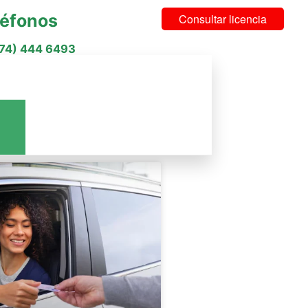
léfonos
Consultar licencia
574) 444 6493
cios