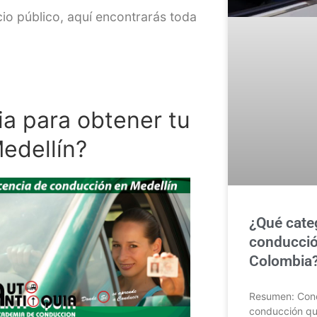
cio público, aquí encontrarás toda
ia para obtener tu
edellín
?
¿Qué categ
conducció
Colombia?
Resumen: Conoc
conducción que