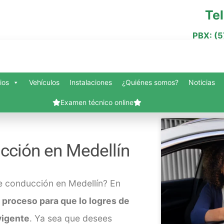
Te
PBX: (
ios
Vehículos
Instalaciones
¿Quiénes somos?
Noticias
Examen técnico online
nes somos?
Blog
Carrito
Contacto
Finalizar compra
Mi cuenta
Servi
ucción en Medellín
Vehículos
Slide Anything Popup Preview
de conducción en Medellín
? En
proceso para que lo logres de
vigente
. Ya sea que desees