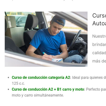
Curs
Auto
Nuestr
brinda
calida
más de
Curso de conducción categoría A2
:
Ideal para quienes 
125 c.c.
Curso de conducción A2 + B1 carro y moto
:
Perfecto pa
moto y carro simultáneamente.