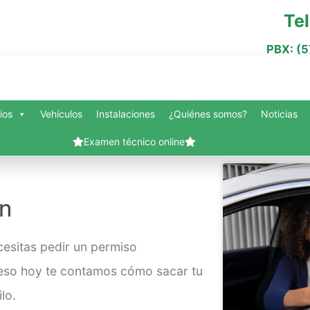
Te
PBX: (
ios
Vehículos
Instalaciones
¿Quiénes somos?
Noticias
Examen técnico online
nes somos?
Blog
Carrito
Contacto
Finalizar compra
Mi cuenta
Servi
ín
Vehículos
Slide Anything Popup Preview
cesitas pedir un permiso
r eso hoy te contamos cómo sacar tu
lo.