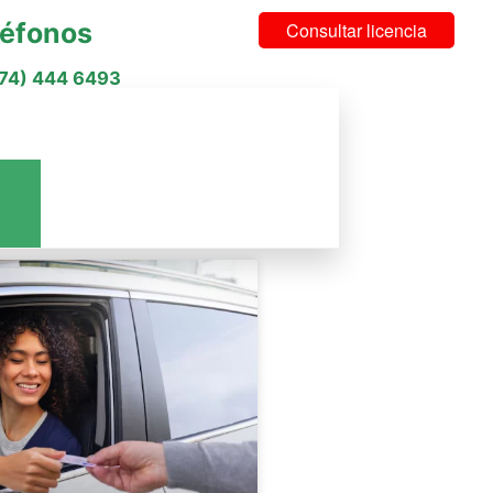
léfonos
Consultar licencia
574) 444 6493
cios