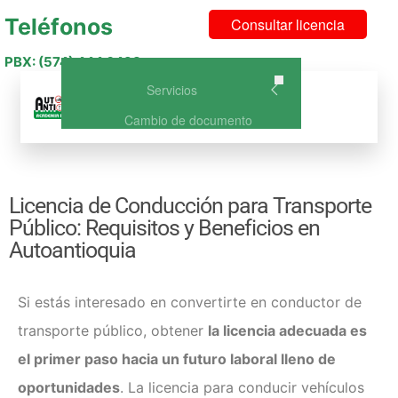
Teléfonos
Consultar licencia
PBX: (574) 444 6493
Servicios
Menu
Cambio de documento
Curso de Conducción Categoría
A1 – NO DISPONIBLE
Curso de Conducción A2: Curso
Licencia de Conducción para Transporte
de conducción para Moto
Público: Requisitos y Beneficios en
Curso Licencia de Conducción
Autoantioquia
B1: Vehículo o carro particular
Curso Licencia de Conducción
C1: Vehículo de Servicio Público
Si estás interesado en convertirte en conductor de
Curso de Conducción A2 +
transporte público, obtener
la licencia adecuada es
B1(Carro y Moto)
Curso de Conducción A2 +
el primer paso hacia un futuro laboral lleno de
C1(Carro publico y Moto)
oportunidades
.
La licencia para conducir vehículos