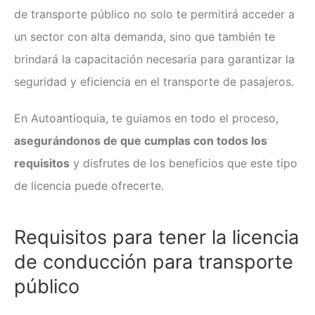
Clases de Refuerzo de
de transporte público
no solo te permitirá acceder a
Conducción en Medellín
Duplicado licencia de conducción
un sector con alta demanda, sino que también te
Recategorización B1 a C1
brindará la capacitación necesaria para garantizar la
(Vehículo Servicio Publico)
seguridad y eficiencia en el transporte de pasajeros.
Recategorización C1 a C2
(Vehículo Pesado Servicio
Publico)
En Autoantioquia, te guiamos en todo el proceso,
Renovación de licencias de
asegurándonos de que cumplas con todos los
conducción en Medellín
requisitos
y disfrutes de los beneficios que este tipo
Evaluación teórico práctica de
conductores
de licencia puede ofrecerte.
Licencia internacional
Vehículos
Requisitos para tener la
licencia
Instalaciones
de conducción para transporte
¿Quiénes somos?
público
Noticias